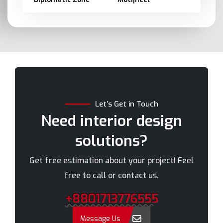
Barishal
Moulvibazar
Bashundhara
Munshiganj
Bhola
Mymensingh
Bogra
Naogaon
Brahmanbaria
Narail
Chandpur
Narayanganj
Let’s Get in Touch
Chittagong
Narsingdi
Need interior design
Chuadanga
Natore
solutions?
Comilla
Nawabganj
Cox's Bazar
Netrakona
Get free estimation about your project! Feel
Dhaka
New Elephant Road
free to call or contact us.
Dhaka Cantonment
New Market
+8801713776555
Dhanmondi
Nilphamari
Dinajpur
Noakhali
Message Us