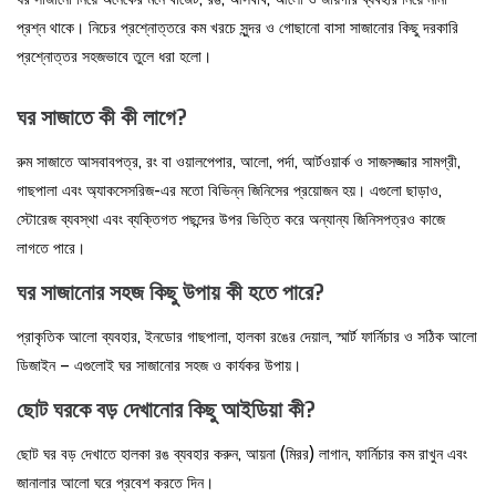
প্রশ্ন থাকে। নিচের প্রশ্নোত্তরে কম খরচে সুন্দর ও গোছানো বাসা সাজানোর কিছু দরকারি
প্রশ্নোত্তর সহজভাবে তুলে ধরা হলো।
ঘর সাজাতে কী কী লাগে?
রুম সাজাতে আসবাবপত্র, রং বা ওয়ালপেপার, আলো, পর্দা, আর্টওয়ার্ক ও সাজসজ্জার সামগ্রী,
গাছপালা এবং অ্যাকসেসরিজ-এর মতো বিভিন্ন জিনিসের প্রয়োজন হয়। এগুলো ছাড়াও,
স্টোরেজ ব্যবস্থা এবং ব্যক্তিগত পছন্দের উপর ভিত্তি করে অন্যান্য জিনিসপত্রও কাজে
লাগতে পারে।
ঘর সাজানোর সহজ কিছু উপায় কী হতে পারে?
প্রাকৃতিক আলো ব্যবহার, ইনডোর গাছপালা, হালকা রঙের দেয়াল, স্মার্ট ফার্নিচার ও সঠিক আলো
ডিজাইন – এগুলোই ঘর সাজানোর সহজ ও কার্যকর উপায়।
ছোট ঘরকে বড় দেখানোর কিছু আইডিয়া কী?
ছোট ঘর বড় দেখাতে হালকা রঙ ব্যবহার করুন, আয়না (মিরর) লাগান, ফার্নিচার কম রাখুন এবং
জানালার আলো ঘরে প্রবেশ করতে দিন।