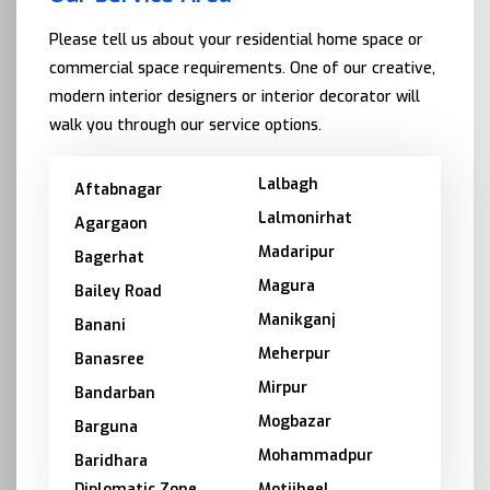
Please tell us about your residential home space or
commercial space requirements. One of our creative,
modern interior designers or interior decorator will
walk you through our service options.
Lalbagh
Aftabnagar
Lalmonirhat
Agargaon
Madaripur
Bagerhat
Magura
Bailey Road
Manikganj
Banani
Meherpur
Banasree
Mirpur
Bandarban
Mogbazar
Barguna
Mohammadpur
Baridhara
Diplomatic Zone
Motijheel