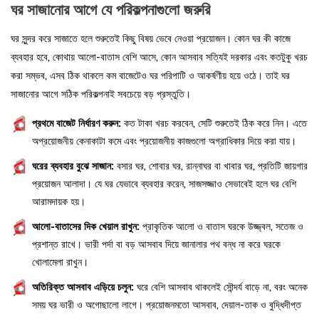
ঘর সাজানোর আগে যে পরিকল্পনাগুলো জরুরি
ঘর সুন্দর করে সাজাতে হলে শুরুতেই কিছু বিষয় ভেবে নেওয়া প্রয়োজন। কোন ঘর কী কাজে
ব্যবহার হবে, কোথায় আলো-বাতাস বেশি আসে, কোন আসবাব সত্যিই দরকার এবং কতটুকু খরচ
করা সম্ভব, এসব ঠিক থাকলে কম বাজেটেও ঘর পরিপাটি ও আকর্ষণীয় হয়ে ওঠে। তাই ঘর
সাজানোর আগে সঠিক পরিকল্পনাই সবচেয়ে বড় প্রস্তুতি।
প্রথমে বাজেট নির্ধারণ করুন:
কত টাকা খরচ করবেন, সেটি শুরুতেই ঠিক করে নিন। এতে
অপ্রয়োজনীয় কেনাকাটা কমে এবং প্রয়োজনীয় কাজগুলো অগ্রাধিকার দিয়ে করা যায়।
ঘরের ব্যবহার বুঝে সাজান:
বসার ঘর, শোবার ঘর, রান্নাঘর বা খাবার ঘর, প্রতিটি জায়গার
প্রয়োজন আলাদা। যে ঘর যেভাবে ব্যবহার করেন, সাজসজ্জাও সেভাবেই হলে ঘর বেশি
আরামদায়ক হয়।
আলো-বাতাসের দিক খেয়াল রাখুন:
প্রাকৃতিক আলো ও বাতাস ঘরকে উজ্জ্বল, সতেজ ও
প্রশান্ত রাখে। ভারী পর্দা বা বড় আসবাব দিয়ে জানালার পথ বন্ধ না করে ঘরকে
খোলামেলা রাখুন।
অতিরিক্ত আসবাব এড়িয়ে চলুন:
ঘরে বেশি আসবাব থাকলেই সৌন্দর্য বাড়ে না, বরং অনেক
সময় ঘর ভারী ও অগোছালো লাগে। প্রয়োজনমতো আসবাব, দেয়াল-তাক ও বুদ্ধিদীপ্ত