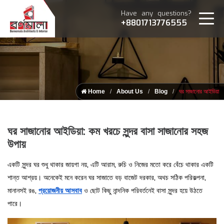
Have any questions?
+8801713776555
Home
About Us
Blog
ঘর সাজানোর আইডিয়া
ঘর সাজানোর আইডিয়া: কম খরচে সুন্দর বাসা সাজানোর সহজ
উপায়
একটি সুন্দর ঘর শুধু থাকার জায়গা নয়, এটি আরাম, রুচি ও নিজের মতো করে বেঁচে থাকার একটি
শান্ত আশ্রয়। অনেকেই মনে করেন ঘর সাজাতে বড় বাজেট দরকার, অথচ সঠিক পরিকল্পনা,
মানানসই রঙ,
প্রয়োজনীয় আসবাব
ও ছোট কিছু নান্দনিক পরিবর্তনেই বাসা সুন্দর হয়ে উঠতে
পারে।