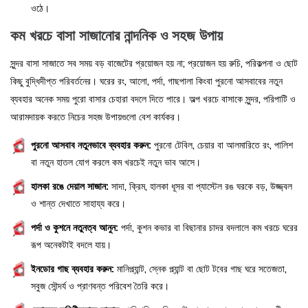
ওঠে।
কম খরচে বাসা সাজানোর নান্দনিক ও সহজ উপায়
সুন্দর বাসা সাজাতে সব সময় বড় বাজেটের প্রয়োজন হয় না; প্রয়োজন হয় রুচি, পরিকল্পনা ও ছোট
কিছু বুদ্ধিদীপ্ত পরিবর্তনের। ঘরের রং, আলো, পর্দা, গাছপালা কিংবা পুরনো আসবাবের নতুন
ব্যবহার অনেক সময় পুরো বাসার চেহারা বদলে দিতে পারে। অল্প খরচে বাসাকে সুন্দর, পরিপাটি ও
আরামদায়ক করতে নিচের সহজ উপায়গুলো বেশ কার্যকর।
পুরনো আসবাব নতুনভাবে ব্যবহার করুন:
পুরনো টেবিল, চেয়ার বা আলমারিতে রং, পালিশ
বা নতুন হাতল যোগ করলে কম খরচেই নতুন ভাব আসে।
হালকা রঙে দেয়াল সাজান:
সাদা, ক্রিম, হালকা ধূসর বা প্যাস্টেল রঙ ঘরকে বড়, উজ্জ্বল
ও শান্ত দেখাতে সাহায্য করে।
পর্দা ও কুশনে নতুনত্ব আনুন:
পর্দা, কুশন কভার বা বিছানার চাদর বদলালে কম খরচে ঘরের
রূপ অনেকটাই বদলে যায়।
ইনডোর গাছ ব্যবহার করুন:
মানিপ্ল্যান্ট, স্নেক প্ল্যান্ট বা ছোট টবের গাছ ঘরে সতেজতা,
সবুজ সৌন্দর্য ও প্রাণবন্ত পরিবেশ তৈরি করে।