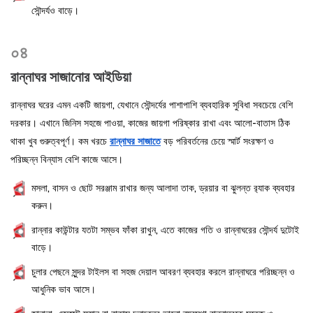
সৌন্দর্যও বাড়ে।
০৪
রান্নাঘর সাজানোর আইডিয়া
রান্নাঘর ঘরের এমন একটি জায়গা, যেখানে সৌন্দর্যের পাশাপাশি ব্যবহারিক সুবিধা সবচেয়ে বেশি
দরকার। এখানে জিনিস সহজে পাওয়া, কাজের জায়গা পরিষ্কার রাখা এবং আলো-বাতাস ঠিক
থাকা খুব গুরুত্বপূর্ণ। কম খরচে
রান্নাঘর সাজাতে
বড় পরিবর্তনের চেয়ে স্মার্ট সংরক্ষণ ও
পরিচ্ছন্ন বিন্যাস বেশি কাজে আসে।
মসলা, বাসন ও ছোট সরঞ্জাম রাখার জন্য আলাদা তাক, ড্রয়ার বা ঝুলন্ত র‍্যাক ব্যবহার
করুন।
রান্নার কাউন্টার যতটা সম্ভব ফাঁকা রাখুন, এতে কাজের গতি ও রান্নাঘরের সৌন্দর্য দুটোই
বাড়ে।
চুলার পেছনে সুন্দর টাইলস বা সহজ দেয়াল আবরণ ব্যবহার করলে রান্নাঘরে পরিচ্ছন্ন ও
আধুনিক ভাব আসে।