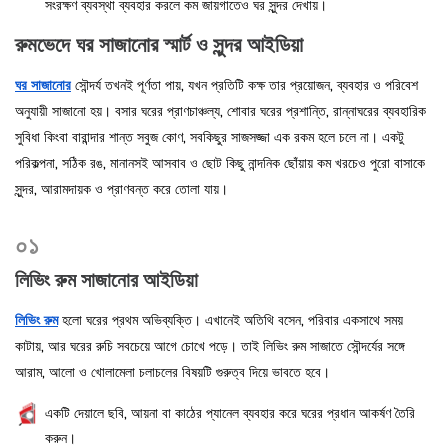
সংরক্ষণ ব্যবস্থা ব্যবহার করলে কম জায়গাতেও ঘর সুন্দর দেখায়।
রুমভেদে ঘর সাজানোর স্মার্ট ও সুন্দর আইডিয়া
ঘর সাজানোর
সৌন্দর্য তখনই পূর্ণতা পায়, যখন প্রতিটি কক্ষ তার প্রয়োজন, ব্যবহার ও পরিবেশ
অনুযায়ী সাজানো হয়। বসার ঘরের প্রাণচাঞ্চল্য, শোবার ঘরের প্রশান্তি, রান্নাঘরের ব্যবহারিক
সুবিধা কিংবা বারান্দার শান্ত সবুজ কোণ, সবকিছুর সাজসজ্জা এক রকম হলে চলে না। একটু
পরিকল্পনা, সঠিক রঙ, মানানসই আসবাব ও ছোট কিছু নান্দনিক ছোঁয়ায় কম খরচেও পুরো বাসাকে
সুন্দর, আরামদায়ক ও প্রাণবন্ত করে তোলা যায়।
০১
লিভিং রুম সাজানোর আইডিয়া
লিভিং রুম
হলো ঘরের প্রথম অভিব্যক্তি। এখানেই অতিথি বসেন, পরিবার একসাথে সময়
কাটায়, আর ঘরের রুচি সবচেয়ে আগে চোখে পড়ে। তাই লিভিং রুম সাজাতে সৌন্দর্যের সঙ্গে
আরাম, আলো ও খোলামেলা চলাচলের বিষয়টি গুরুত্ব দিয়ে ভাবতে হবে।
একটি দেয়ালে ছবি, আয়না বা কাঠের প্যানেল ব্যবহার করে ঘরের প্রধান আকর্ষণ তৈরি
করুন।