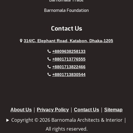
Barnomala Trade
Barnomala Foundation
Contact Us
314/C, Elephant Road, Katabon, Dhaka-1205
+8809638258133
+8801713776555
+8801713822466
+8801713830544
|
|
|
About Us
Privacy Policy
Contact Us
Sitemap
Copyright © 2026 Barnomala Architects & Interior |
All rights reserved.