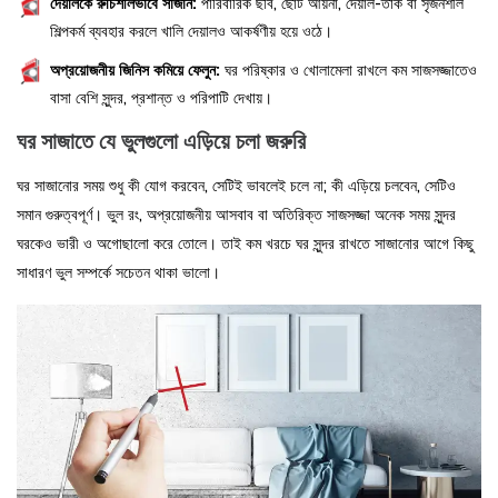
দেয়ালকে রুচিশীলভাবে সাজান:
পারিবারিক ছবি, ছোট আয়না, দেয়াল-তাক বা সৃজনশীল
শিল্পকর্ম ব্যবহার করলে খালি দেয়ালও আকর্ষণীয় হয়ে ওঠে।
অপ্রয়োজনীয় জিনিস কমিয়ে ফেলুন:
ঘর পরিষ্কার ও খোলামেলা রাখলে কম সাজসজ্জাতেও
বাসা বেশি সুন্দর, প্রশান্ত ও পরিপাটি দেখায়।
ঘর সাজাতে যে ভুলগুলো এড়িয়ে চলা জরুরি
ঘর সাজানোর সময় শুধু কী যোগ করবেন, সেটিই ভাবলেই চলে না; কী এড়িয়ে চলবেন, সেটিও
সমান গুরুত্বপূর্ণ। ভুল রং, অপ্রয়োজনীয় আসবাব বা অতিরিক্ত সাজসজ্জা অনেক সময় সুন্দর
ঘরকেও ভারী ও অগোছালো করে তোলে। তাই কম খরচে ঘর সুন্দর রাখতে সাজানোর আগে কিছু
সাধারণ ভুল সম্পর্কে সচেতন থাকা ভালো।