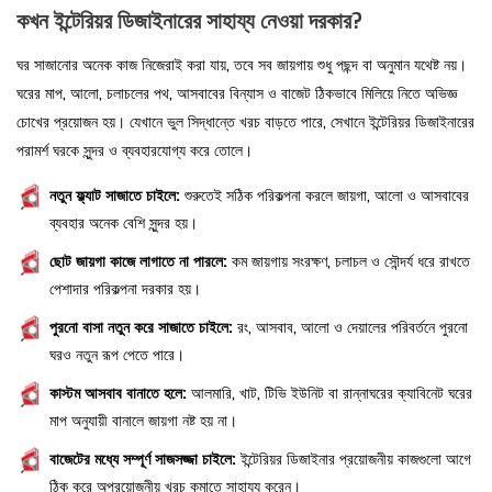
কখন ইন্টেরিয়র ডিজাইনারের সাহায্য নেওয়া দরকার?
ঘর সাজানোর অনেক কাজ নিজেরাই করা যায়, তবে সব জায়গায় শুধু পছন্দ বা অনুমান যথেষ্ট নয়।
ঘরের মাপ, আলো, চলাচলের পথ, আসবাবের বিন্যাস ও বাজেট ঠিকভাবে মিলিয়ে নিতে অভিজ্ঞ
চোখের প্রয়োজন হয়। যেখানে ভুল সিদ্ধান্তে খরচ বাড়তে পারে, সেখানে ইন্টেরিয়র ডিজাইনারের
পরামর্শ ঘরকে সুন্দর ও ব্যবহারযোগ্য করে তোলে।
নতুন ফ্ল্যাট সাজাতে চাইলে:
শুরুতেই সঠিক পরিকল্পনা করলে জায়গা, আলো ও আসবাবের
ব্যবহার অনেক বেশি সুন্দর হয়।
ছোট জায়গা কাজে লাগাতে না পারলে:
কম জায়গায় সংরক্ষণ, চলাচল ও সৌন্দর্য ধরে রাখতে
পেশাদার পরিকল্পনা দরকার হয়।
পুরনো বাসা নতুন করে সাজাতে চাইলে:
রং, আসবাব, আলো ও দেয়ালের পরিবর্তনে পুরনো
ঘরও নতুন রূপ পেতে পারে।
কাস্টম আসবাব বানাতে হলে:
আলমারি, খাট, টিভি ইউনিট বা রান্নাঘরের ক্যাবিনেট ঘরের
মাপ অনুযায়ী বানালে জায়গা নষ্ট হয় না।
বাজেটের মধ্যে সম্পূর্ণ সাজসজ্জা চাইলে:
ইন্টেরিয়র ডিজাইনার প্রয়োজনীয় কাজগুলো আগে
ঠিক করে অপ্রয়োজনীয় খরচ কমাতে সাহায্য করেন।