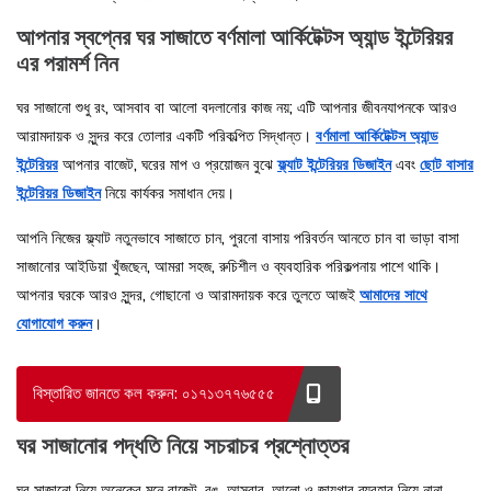
আপনার স্বপ্নের ঘর সাজাতে বর্ণমালা আর্কিটেক্টস অ্যান্ড ইন্টেরিয়র
এর পরামর্শ নিন
ঘর সাজানো শুধু রং, আসবাব বা আলো বদলানোর কাজ নয়; এটি আপনার জীবনযাপনকে আরও
আরামদায়ক ও সুন্দর করে তোলার একটি পরিকল্পিত সিদ্ধান্ত।
বর্ণমালা আর্কিটেক্টস অ্যান্ড
ইন্টেরিয়র
আপনার বাজেট, ঘরের মাপ ও প্রয়োজন বুঝে
ফ্ল্যাট ইন্টেরিয়র ডিজাইন
এবং
ছোট বাসার
ইন্টেরিয়র ডিজাইন
নিয়ে কার্যকর সমাধান দেয়।
আপনি নিজের ফ্ল্যাট নতুনভাবে সাজাতে চান, পুরনো বাসায় পরিবর্তন আনতে চান বা ভাড়া বাসা
সাজানোর আইডিয়া খুঁজছেন, আমরা সহজ, রুচিশীল ও ব্যবহারিক পরিকল্পনায় পাশে থাকি।
আপনার ঘরকে আরও সুন্দর, গোছানো ও আরামদায়ক করে তুলতে আজই
আমাদের সাথে
যোগাযোগ করুন
।
বিস্তারিত জানতে কল করুন: ০১৭১৩৭৭৬৫৫৫
ঘর সাজানোর পদ্ধতি নিয়ে সচরাচর প্রশ্নোত্তর
ঘর সাজানো নিয়ে অনেকের মনে বাজেট, রঙ, আসবাব, আলো ও জায়গার ব্যবহার নিয়ে নানা