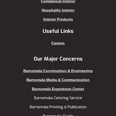
Kakrail
Shariatpur
Commercial Interior
Kalabagan
Sherpur
Hospitality Interior
Keraniganj
Sirajganj
Interior Products
Khagrachhari
sreemangal
Useful Links
Khulna
Sunamganj
Kishoreganj
Sylhet
Careers
Kuakata
Tangail
Kurigram
Thakurgaon
Our Major Concerns
Kushtia
Uttara
Barnomala Construction & Engineering
Lakshmipur
Barnomala Media & Communication
Barnomala Experience Center
Barnomala Catering Service
Barnomala Printing & Publication