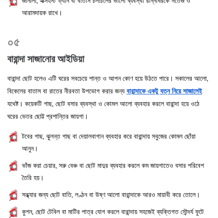
জানালা, এক্সহস্ট ফ্যান বা বাতাস চলাচলের ভালো ব্যবস্থা রান্নাঘরকে সতেজ ও
আরামদায়ক রাখে।
০৫
বারান্দা সাজানোর আইডিয়া
বারান্দা ছোট হলেও এটি ঘরের সবচেয়ে শান্ত ও আপন কোণ হয়ে উঠতে পারে। সকালের আলো,
বিকেলের বাতাস বা রাতের নীরবতা উপভোগ করার জন্য
বারান্দাকে একটু যত্ন নিয়ে সাজালেই
যথেষ্ট। কয়েকটি গাছ, ছোট বসার ব্যবস্থা ও কোমল আলো ব্যবহার করলে বারান্দা হয়ে ওঠে
ঘরের ভেতর ছোট্ট প্রশান্তির জায়গা।
টবের গাছ, ঝুলন্ত গাছ বা দেয়ালবাগান ব্যবহার করে বারান্দায় সবুজের কোমল ছোঁয়া
আনুন।
ভাঁজ করা চেয়ার, সরু বেঞ্চ বা ছোট মাদুর ব্যবহার করলে কম জায়গাতেও বসার পরিবেশ
তৈরি হয়।
সন্ধ্যার জন্য ছোট বাতি, লণ্ঠন বা উষ্ণ আলো বারান্দাকে আরও মায়াবী করে তোলে।
কুশন, ছোট টেবিল বা মাটির পাত্র যোগ করলে বারান্দায় সহজেই ব্যক্তিগত সৌন্দর্য ফুটে