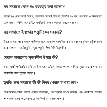
ঘর সাজাতে কোন রঙ ব্যবহার করা ভালো?
হালকা রঙ যেমন সাদা, ক্রিম, প্যাস্টেল, হালকা নীল বা গোলাপি রঙ ঘরে প্রশান্তি ও উজ্জ্বলতা
যোগ করে। লিভিং রুমে চাইলে কনট্রাস্ট কালার ব্যবহার করতে পারেন।
ঘর সাজাতে ইনডোর প্লান্ট কেন দরকার?
ইনডোর গাছ ঘরের বাতাস পরিশুদ্ধ রাখে, মানসিক প্রশান্তি বাড়ায় এবং প্রাকৃতিক সৌন্দর্য যোগ
করে। যেমন – মানিপ্ল্যান্ট, স্নেক প্লান্ট, পিস লিলি ইত্যাদি।
দেয়াল সাজানোর সৃজনশীল উপায় কী?
ওয়াল আর্ট, পারিবারিক ছবি, মোটিভেশনাল উক্তি, ওয়াল শেলফ বা মিরর ব্যবহার করে দেয়ালকে
আকর্ষণীয় করে তুলতে পারেন।
ড্রয়িং রুম সাজাতে কী কী বিষয় খেয়াল রাখতে হবে?
আরামদায়ক সোফা, আলো-ছায়ার ভারসাম্য, থিম অনুযায়ী রঙের ব্যবহার, এবং দেয়ালের ডেকোর
– এগুলো বসার ঘরকে করে তোলে উষ্ণ ও আমন্ত্রণমূলক।